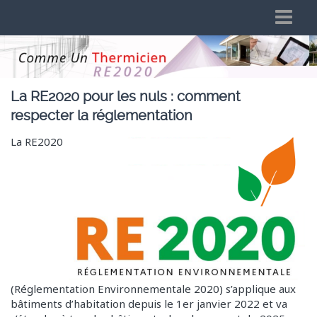
Logiciel RE2020 et RT2012
Présentation
La RE2020 pour les nuls : comment
Tarifs du logiciel
respecter la réglementation
Logiciel Réglementation Environnementale 2020
La RE2020
Comme Un Thermicien et la RE 2020
Qui sommes nous ?
Mentions légales, données personnelles et CGV
Aide en ligne
Questions Fréquentes
Vidéos RE2020
(Réglementation Environnementale 2020) s’applique aux
Vidéos RE2020 RT2012 Bâti & BBio
bâtiments d’habitation depuis le 1er janvier 2022 et va