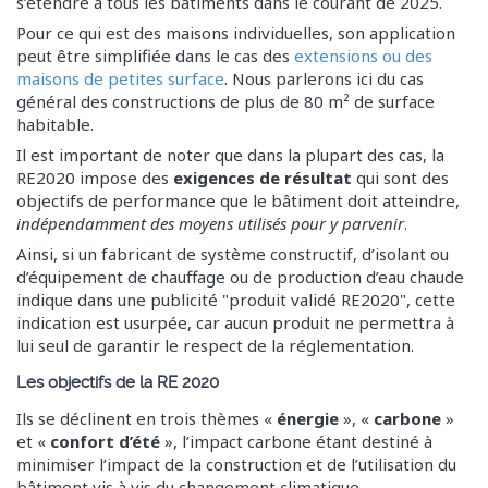
s’étendre à tous les bâtiments dans le courant de 2025.
Vidéos RE2020 RT2012 équipements & Cep
Pour ce qui est des maisons individuelles, son application
Vidéos calculs de ponts thermiques
peut être simplifiée dans le cas des
extensions ou des
Comment Obtenir l’attestation Bbio
maisons de petites surface
. Nous parlerons ici du cas
général des constructions de plus de 80 m² de surface
Notes de version du logiciel
habitable.
Mon Compte
Il est important de noter que dans la plupart des cas, la
RE2020 impose des
exigences de résultat
qui sont des
Forum
objectifs de performance que le bâtiment doit atteindre,
indépendamment des moyens utilisés pour y parvenir
.
Utilisation de Comme Un Thermicien
Ainsi, si un fabricant de système constructif, d’isolant ou
Application des RE2020 et RT2012
d’équipement de chauffage ou de production d’eau chaude
indique dans une publicité "produit validé RE2020", cette
indication est usurpée, car aucun produit ne permettra à
lui seul de garantir le respect de la réglementation.
Les objectifs de la RE 2020
Ils se déclinent en trois thèmes «
énergie
», «
carbone
»
et «
confort d’été
», l’impact carbone étant destiné à
minimiser l’impact de la construction et de l’utilisation du
bâtiment vis à vis du changement climatique.