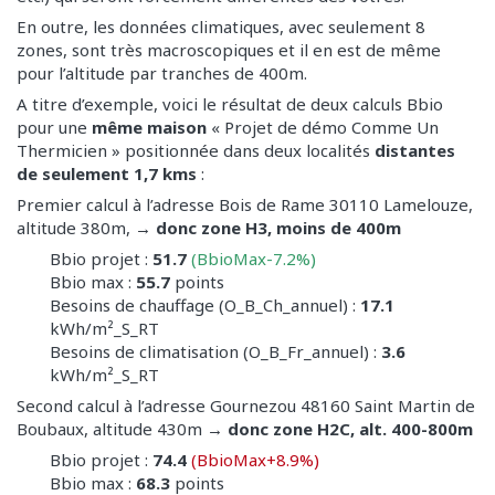
En outre, les données climatiques, avec seulement 8
zones, sont très macroscopiques et il en est de même
pour l’altitude par tranches de 400m.
A titre d’exemple, voici le résultat de deux calculs Bbio
pour une
même maison
« Projet de démo Comme Un
Thermicien » positionnée dans deux localités
distantes
de seulement 1,7 kms
:
Premier calcul à l’adresse Bois de Rame 30110 Lamelouze,
altitude 380m,
→
donc zone H3, moins de 400m
Bbio projet :
51.7
(BbioMax-7.2%)
Bbio max :
55.7
points
Besoins de chauffage (O_B_Ch_annuel) :
17.1
kWh/m²_S_RT
Besoins de climatisation (O_B_Fr_annuel) :
3.6
kWh/m²_S_RT
Second calcul à l’adresse Gournezou 48160 Saint Martin de
Boubaux, altitude 430m
→ donc zone H2C, alt. 400-800m
Bbio projet :
74.4
(BbioMax+8.9%)
Bbio max :
68.3
points