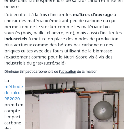
émise dans l’atmosphère lors de sa fabrication et mise en
oeuvre.
L’objectif est à la fois d’inciter les
maîtres d’ouvrage
à
choisir des matériaux émettant peu de carbone ou qui
permettent de le stocker comme les matériaux bio-
sourcés (bois, paille, chanvre, etc.), mais aussi d’inciter les
industriels
à mettre en place des modes de production
plus vertueux comme des bétons bas carbone ou des
briques cuites avec des fours utilisant de la biomasse
(exactement comme pour le Nutri-Score vis à vis des
industriels du gras/sucré/salé).
Diminuer l’impact carbone lors de l’
utilisation
de la maison
La
méthode
de calcul
RE2020
prend en
compte
l’impact
carbone
des