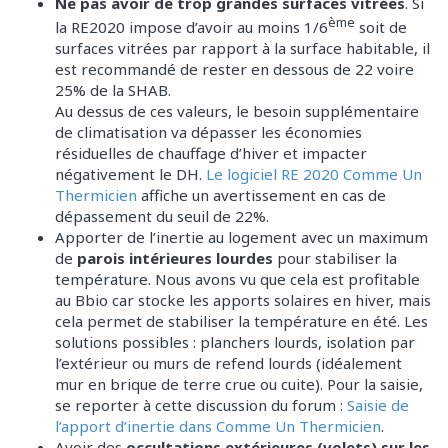
Ne pas avoir de trop grandes surfaces vitrées
. Si
ème
la RE2020 impose d’avoir au moins 1/6
soit de
surfaces vitrées par rapport à la surface habitable, il
est recommandé de rester en dessous de 22 voire
25% de la SHAB.
Au dessus de ces valeurs, le besoin supplémentaire
de climatisation va dépasser les économies
résiduelles de chauffage d’hiver et impacter
négativement le DH.
Le logiciel RE 2020 Comme Un
Thermicien
affiche un avertissement en cas de
dépassement du seuil de 22%.
Apporter de l’inertie au logement avec un maximum
de
parois intérieures lourdes
pour stabiliser la
température. Nous avons vu que cela est profitable
au Bbio car stocke les apports solaires en hiver, mais
cela permet de stabiliser la température en été. Les
solutions possibles : planchers lourds, isolation par
l’extérieur ou murs de refend lourds (idéalement
mur en brique de terre crue ou cuite). Pour la saisie,
se reporter à cette discussion du forum :
Saisie de
l’apport d’inertie dans Comme Un Thermicien
.
Avoir des
occultations extérieures (volets) sur les