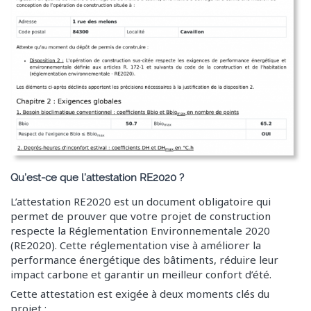
Vidéos RE2020 RT2012 équipements & Cep
Vidéos calculs de ponts thermiques
Comment Obtenir l’attestation Bbio
Notes de version du logiciel
Mon Compte
Forum
Utilisation de Comme Un Thermicien
Application des RE2020 et RT2012
Qu’est-ce que l’attestation RE2020 ?
L’attestation RE2020 est un document obligatoire qui
permet de prouver que votre projet de construction
respecte la Réglementation Environnementale 2020
(RE2020). Cette réglementation vise à améliorer la
performance énergétique des bâtiments, réduire leur
impact carbone et garantir un meilleur confort d’été.
Cette attestation est exigée à deux moments clés du
projet :