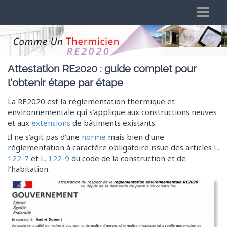
Logiciel RE2020 et RT2012
Présentation
Attestation RE2020 : guide complet pour
Tarifs du logiciel
l’obtenir étape par étape
Logiciel Réglementation Environnementale 2020
La RE2020 est la réglementation thermique et
Comme Un Thermicien et la RE 2020
environnementale qui s’applique aux constructions neuves
et aux
extensions
de bâtiments existants.
Qui sommes nous ?
Il ne s’agit pas d’une
norme
mais bien d’une
Mentions légales, données personnelles et CGV
réglementation à caractère obligatoire issue des articles
L.
Aide en ligne
122-7
et
L. 122-9
du code de la construction et de
l’habitation.
Questions Fréquentes
Vidéos RE2020
Vidéos RE2020 RT2012 Bâti & BBio