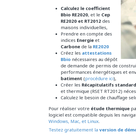
Calculez le coefficient
Bbio RE2020
, et le
Cep
RE2020 et RT2012
des
maisons individuelles,
Prendre en compte des
indices
Energie
et
Carbone
de la
RE2020
Créez les
attestations
Bbio
nécessaires au dépôt
de demande de permis de construir
performances énergétiques et env
batiment
(
procédure ici
),
Créer les
Récapitulatifs standar
et thermique (RSET RT2012) nécess
Calculez le besoin de chauffage sel
Pour réaliser votre
étude thermique
pa
logiciel est compatible depuis les navig
Windows, Mac, et Linux
.
Testez gratuitement la
version de dém