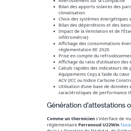
Avertissement sur la Compacité
Bilan des apports solaires des par
climatisation
Choix des systèmes énergétiques 
Bilan des déperditions et des beso
Impact de la Ventilation et de l’Ét
infiltrométrie)
Affichage des consommations énerg
réglementation RE 2020
Prise en compte du refroidissement
Affichage du ratio d’utilisation de
Calculs rapides des indicateurs d
équipements Cep) à l’aide du cœur
ACV (ICC ou Indice Carbone Constr
Utilisation d’une base de données e
caractéristiques de performance 
Génération d’attestations of
Comme un thermicien
s’interface de ma
réglementaire
Perrenoud U22Win
faisa
de la
La Direction de l’Habitat, de l’Ur