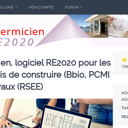
N LIGNE
MON COMPTE
FORUM
, logiciel RE2020 pour les
196
is de construire (Bbio, PCMI
avaux (RSEE)
AC
AC
TA
RE