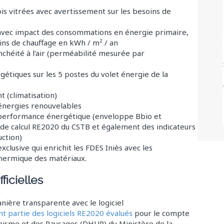
ois vitrées avec avertissement sur les besoins de
avec impact des consommations en énergie primaire,
ins de chauffage en kWh / m² / an
anchéité à l’air (perméabilité mesurée par
étiques sur les 5 postes du volet énergie de la
 (climatisation)
s énergies renouvelables
e performance énergétique (enveloppe Bbio et
 de calcul RE2020 du CSTB et également des indicateurs
uction)
xclusive qui enrichit les FDES Iniès avec les
thermique des matériaux.
ficielles
nière transparente avec le logiciel
nt partie des logiciels RE2020 évalués
pour le compte
banisme et des Paysages (DHUP) du Ministère de la