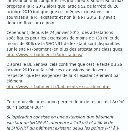
lattestation doit comporter les indicateurs Bbio et Bbio max
propres à la RT2012 alors que larticle 52 de larrêté du 26
octobre 2010 indique que ces mêmes extensions sont
soumises à la RT existants et non à la RT 2012. Il y avait
donc un flou sur ce point.
Cependant, depuis le 24 janvier 2013, des attestations
spécifiques pour les extensions de moins de 150 m² et de
moins de 30% de la SHONRT de lexistant sont disponibles
sur le site RT-batiment (en plus des attestations classiques).
http://www.rt-batiment.fr/attestations/
D'après le BE Senova, cela confirme que cest le texte du 26
octobre 2010 qui fait foi: ces extensions ne doivent
respecter que les exigences de la RT existant élément par
élément.
http://www.rt-batiment.fr/batiments-exi … ation.html
Cette nouvelle attestation permet donc de respecter l'Arrêté
du 11 octobre 2011 :
Si lopération consiste en une extension dun bâtiment
existant de SHON-RT inférieure à 150 m2 et à 30 % de
la SHONRT du bâtiment existant, seuls les points I-1° à I-