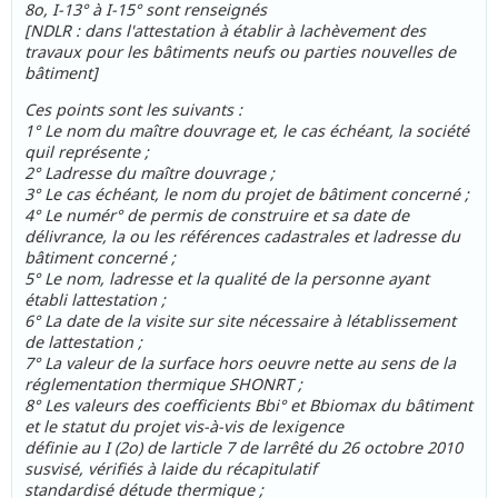
8o, I-13° à I-15° sont renseignés
[NDLR : dans l'attestation à établir à lachèvement des
travaux pour les bâtiments neufs ou parties nouvelles de
bâtiment]
Ces points sont les suivants :
1° Le nom du maître douvrage et, le cas échéant, la société
quil représente ;
2° Ladresse du maître douvrage ;
3° Le cas échéant, le nom du projet de bâtiment concerné ;
4° Le numér° de permis de construire et sa date de
délivrance, la ou les références cadastrales et ladresse du
bâtiment concerné ;
5° Le nom, ladresse et la qualité de la personne ayant
établi lattestation ;
6° La date de la visite sur site nécessaire à létablissement
de lattestation ;
7° La valeur de la surface hors oeuvre nette au sens de la
réglementation thermique SHONRT ;
8° Les valeurs des coefficients Bbi° et Bbiomax du bâtiment
et le statut du projet vis-à-vis de lexigence
définie au I (2o) de larticle 7 de larrêté du 26 octobre 2010
susvisé, vérifiés à laide du récapitulatif
standardisé détude thermique ;