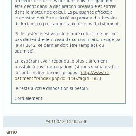
présent sur site : ces derniers doivent également
être décrit dans la déclaration préalable et entrer
dans le moteur de calcul. La puissance affecté à
lextension doit être calculé au prorata des besoins
de lextension par rapport aux besoins du bâtiment.
(Si le système est vétuste et que celui-ci ne permet
pas datteindre le niveau de consommation exigé par
la RT 2012, ce dernier doit être remplacé ou
optimisé).
En espérant avoir répondu le plus clairement
possible à vos interrogations (si vous souhaitez lire
la confirmation de mes propos :
http://www.rt-
batiment.fr/index.php?id=144&faqid=185
)
Je reste à votre disposition si besoin.
Cordialement
#4
11-07-2013 19:55:46
arno