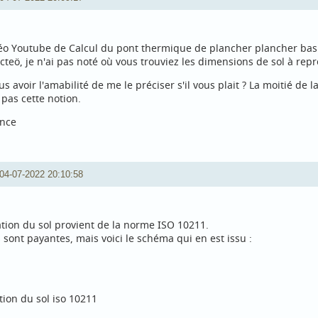
éo Youtube de Calcul du pont thermique de plancher plancher bas
teö, je n'ai pas noté où vous trouviez les dimensions de sol à repr
s avoir l'amabilité de me le préciser s'il vous plait ? La moitié de 
as cette notion.
ance
04-07-2022 20:10:58
tion du sol provient de la norme ISO 10211.
sont payantes, mais voici le schéma qui en est issu :