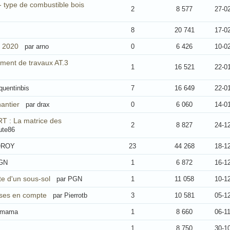
- type de combustible bois
2
8 577
27-0
8
20 741
17-0
 2020
par arno
0
6 426
10-0
ment de travaux AT.3
1
16 521
22-0
quentinbis
7
16 649
22-0
hantier
par drax
0
6 060
14-0
RT : La matrice des
2
8 827
24-1
ute86
OROY
23
44 268
18-1
PGN
1
6 872
16-1
e d'un sous-sol
par PGN
1
11 058
10-1
ises en compte
par Pierrotb
3
10 581
05-1
tmama
1
8 660
06-1
1
8 750
30-1