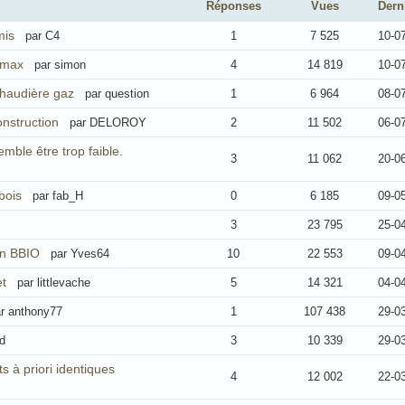
Réponses
Vues
Dern
mis
par C4
1
7 525
10-0
Pmax
par simon
4
14 819
10-0
haudière gaz
par question
1
6 964
08-0
nstruction
par DELOROY
2
11 502
06-0
mble être trop faible.
3
11 062
20-0
bois
par fab_H
0
6 185
09-0
3
23 795
25-0
on BBIO
par Yves64
10
22 553
09-0
t
par littlevache
5
14 321
04-0
r anthony77
1
107 438
29-0
d
3
10 339
29-0
s à priori identiques
4
12 002
22-0