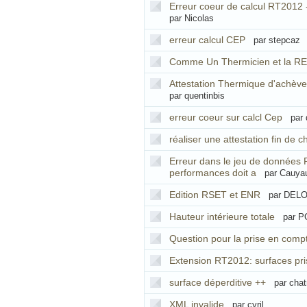
Erreur coeur de calcul RT2012 
par Nicolas
erreur calcul CEP
par stepcaz
Comme Un Thermicien et la RE
Attestation Thermique d'achève
par quentinbis
erreur coeur sur calcl Cep
par 
réaliser une attestation fin de c
Erreur dans le jeu de données 
performances doit a
par Cauya
Edition RSET et ENR
par DEL
Hauteur intérieure totale
par 
Question pour la prise en compt
Extension RT2012: surfaces pr
surface déperditive ++
par cha
XML invalide
par cyril