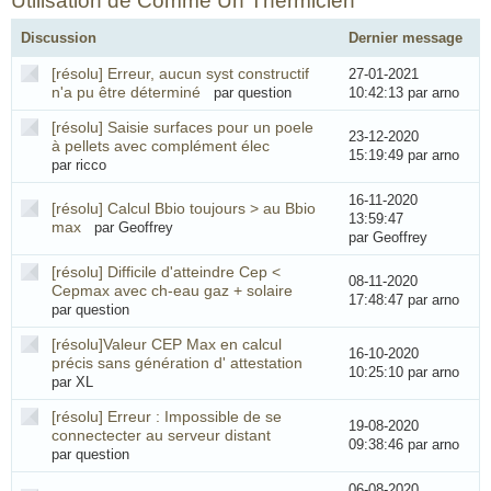
Utilisation de Comme Un Thermicien
Discussion
Dernier message
[résolu] Erreur, aucun syst constructif
27-01-2021
n'a pu être déterminé
par question
10:42:13
par arno
[résolu] Saisie surfaces pour un poele
23-12-2020
à pellets avec complément élec
15:19:49
par arno
par ricco
16-11-2020
[résolu] Calcul Bbio toujours > au Bbio
13:59:47
max
par Geoffrey
par Geoffrey
[résolu] Difficile d'atteindre Cep <
08-11-2020
Cepmax avec ch-eau gaz + solaire
17:48:47
par arno
par question
[résolu]Valeur CEP Max en calcul
16-10-2020
précis sans génération d' attestation
10:25:10
par arno
par XL
[résolu] Erreur : Impossible de se
19-08-2020
connectecter au serveur distant
09:38:46
par arno
par question
06-08-2020