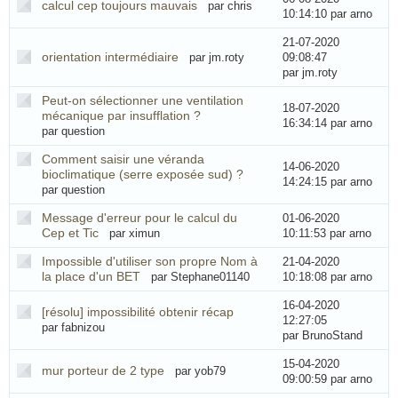
calcul cep toujours mauvais
par chris
10:14:10
par arno
21-07-2020
orientation intermédiaire
par jm.roty
09:08:47
par jm.roty
Peut-on sélectionner une ventilation
18-07-2020
mécanique par insufflation ?
16:34:14
par arno
par question
Comment saisir une véranda
14-06-2020
bioclimatique (serre exposée sud) ?
14:24:15
par arno
par question
Message d'erreur pour le calcul du
01-06-2020
Cep et Tic
par ximun
10:11:53
par arno
Impossible d'utiliser son propre Nom à
21-04-2020
la place d'un BET
par Stephane01140
10:18:08
par arno
16-04-2020
[résolu] impossibilité obtenir récap
12:27:05
par fabnizou
par BrunoStand
15-04-2020
mur porteur de 2 type
par yob79
09:00:59
par arno