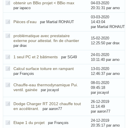
obtenir un BBio projet < BBio max
04-03-2020
par iapaco
20:31:31
par arno
03-03-2020
Pièces d'eau
par Martial ROHAUT
14:43:04
par Martial ROHAUT
problématique avec prestataire
15-02-2020
externe pour attestat. fin de chantier
12:25:50
par drax
par drax
24-01-2020
1 seul PC et 2 bâtiments
par SG49
10:11:40
par arno
Calcul surface toiture en rampant
13-01-2020
par François
12:46:37
par arno
08-01-2020
Chauffe-eau thermodynamique Pui.
09:45:18
ventil. gainée
par jocayol
par jocayol
26-12-2019
Dodge Charger RT 2012 chauffe tout
11:14:49
en accélérant.
par aaron77
par aaron77
24-12-2019
Etape 1 du projet
par François
20:35:17
par arno