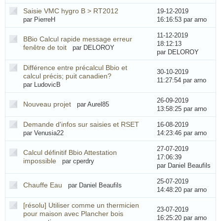
Saisie VMC hygro B > RT2012
19-12-2019
par PierreH
16:16:53
par arno
11-12-2019
BBio Calcul rapide message erreur
18:12:13
fenêtre de toit
par DELOROY
par DELOROY
Différence entre précalcul Bbio et
30-10-2019
calcul précis; puit canadien?
11:27:54
par arno
par LudovicB
26-09-2019
Nouveau projet
par Aurel85
13:58:25
par arno
Demande d'infos sur saisies et RSET
16-08-2019
par Venusia22
14:23:46
par arno
27-07-2019
Calcul définitif Bbio Attestation
17:06:39
impossible
par cperdry
par Daniel Beaufils
25-07-2019
Chauffe Eau
par Daniel Beaufils
14:48:20
par arno
[résolu] Utiliser comme un thermicien
23-07-2019
pour maison avec Plancher bois
16:25:20
par arno