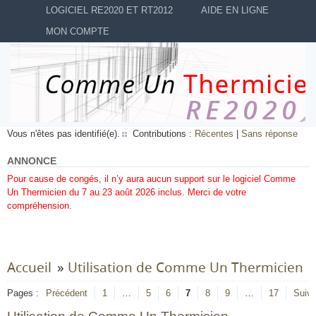
LOGICIEL RE2020 ET RT2012
AIDE EN LIGNE
MON COMPTE
Vous n'êtes pas identifié(e).
Contributions :
Récentes
|
Sans réponse
ANNONCE
Pour cause de congés, il n’y aura aucun support sur le logiciel Comme
Un Thermicien du 7 au 23 août 2026 inclus. Merci de votre
compréhension.
Accueil
»
Utilisation de Comme Un Thermicien
Pages :
Précédent
1
…
5
6
7
8
9
…
17
Suiva