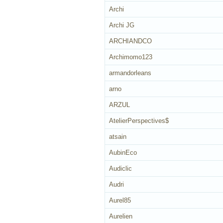
Archi
Archi JG
ARCHIANDCO
Archimomo123
armandorleans
arno
ARZUL
AtelierPerspectives$
atsain
AubinEco
Audiclic
Audri
Aurel85
Aurelien