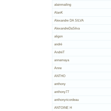
alainmailing
AlanK
Alexandre DA SILVA
AlexandreDaSilva
aligon
andré
AndréT
annamaya
Anne
ANTHO
anthony
anthony77
anthonyricordeau
ANTOINE H