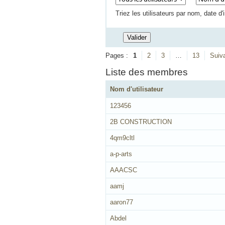
Triez les utilisateurs par nom, date d
Pages :
1
2
3
…
13
Suiv
Liste des membres
Nom d'utilisateur
123456
2B CONSTRUCTION
4qm9cltl
a-p-arts
AAACSC
aamj
aaron77
Abdel