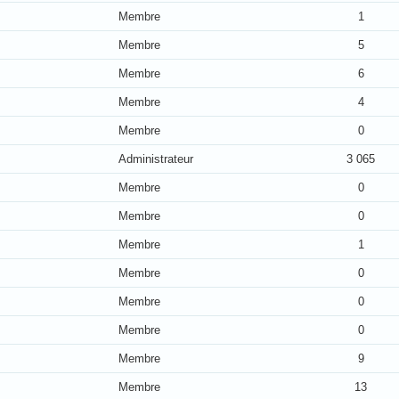
Membre
1
Membre
5
Membre
6
Membre
4
Membre
0
Administrateur
3 065
Membre
0
Membre
0
Membre
1
Membre
0
Membre
0
Membre
0
Membre
9
Membre
13